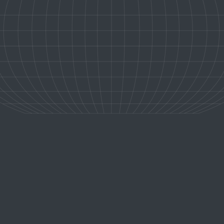
 LE NIL,
Embarque