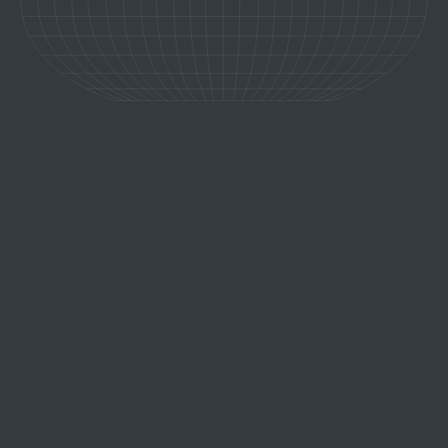
retour aux expériences
MÉRIBEL, ÉCLAT ALPIN ET
CHARME DES VALLÉES
Au cœur des Trois Vallées, Méribel dévoile une montagne douce et
lumineuse, où la tradition savoyarde rencontre l’élégance alpine
dans une atmosphère chaleureuse et préservée.