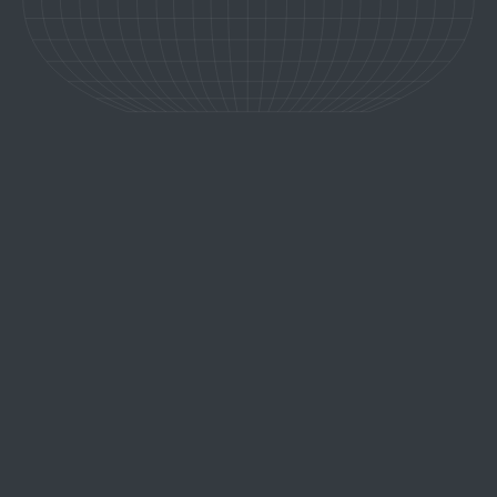
EXPLOREZ LE MONDE
AUTREMENT
Des paysages grandioses aux villages confidentiels, découvrez
des destinations sélectionnées pour leur authenticité, leur
richesse culturelle et les expériences uniques qu'elles offrent.
Trouvez l'inspiration et imaginez le voyage qui vous ressemble.