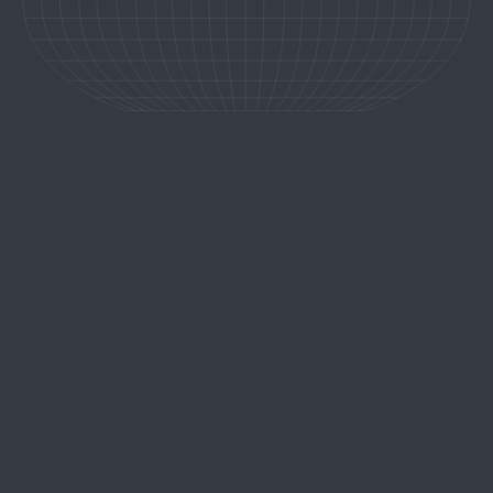
retour aux expériences
VENISE, AU COEUR DE LA CITÉ
DES DOGES
Venise, la splendide cité lacustre, est un trésor d'Italie où chaque
ruelle et chaque canal murmurent des histoires d'amour et de
légende. Dans cette ville mystique, l'art et la beauté se
rencontrent, offrant une expérience inoubliable pour ceux qui
recherchent l'exceptionnel.