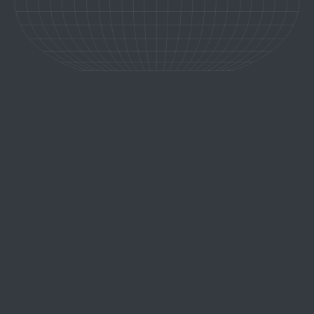
AUX CONFINS DU
MONDE, LÀ OÙ TOUT
DEVIENT SILENCE
De Buenos Aires à Ushuaïa, puis au-delà du mythique passage de
Drake, commence l’une des aventures les plus saisissantes que
l’on puisse vivre. L’Antarctique, continent de glace et de lumière,
fascine par sa beauté brute et son immensité immaculée.