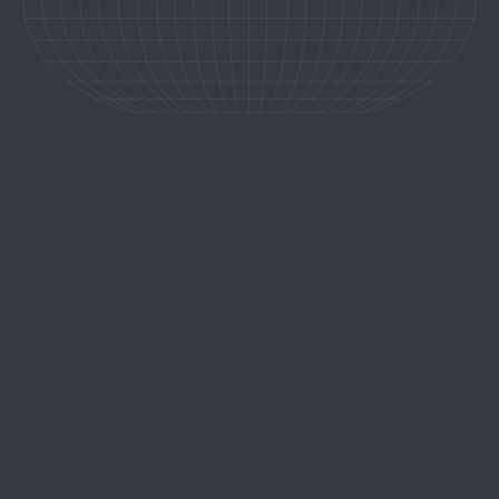
retour aux expériences
SICILE, L’ÂME DE LA
MÉDITERRANÉE
Entre les pentes de l'Etna, les villes baroques, les marchés animés
et les criques sauvages, la Sicile rassemble une diversité que peu
d'îles méditerranéennes peuvent revendiquer.