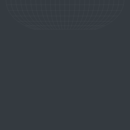
ISLANDE, PÉRIPLE SUR LA
ROUTE CIRCULAIRE
découvrir l'expérience
Un itinéraire mythique, serpentant entre montagnes, glaciers et
fjords, est le chemin rêvé pour découvrir le visage authentique et
sauvage de l'Islande. Chaque tournant est une promesse, chaque
horizon, une invitation.