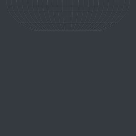
VENISE, AU COEUR DE LA CITÉ
DES DOGES
découvrir l'expérience
Venise, la splendide cité lacustre, est un trésor d'Italie où chaque
ruelle et chaque canal murmurent des histoires d'amour et de
légende. Dans cette ville mystique, l'art et la beauté se
rencontrent, offrant une expérience inoubliable pour ceux qui
recherchent l'exceptionnel.