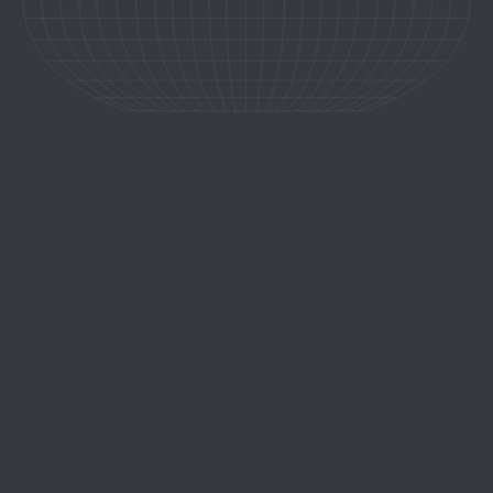
VENISE, AU COEUR DE LA CITÉ
DES DOGES
découvrir l'expérience
Venise, la splendide cité lacustre, est un trésor d'Italie où chaque
ruelle et chaque canal murmurent des histoires d'amour et de
légende. Dans cette ville mystique, l'art et la beauté se
rencontrent, offrant une expérience inoubliable pour ceux qui
recherchent l'exceptionnel.