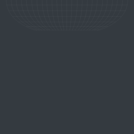
retour aux expériences
CROISIÈRE PRIVÉE SUR LE NIL,
L’ODYSSÉE PHARAONIQUE
Embarquez à bord du Zein Nile Chateau pour une croisière privée
au cœur de l’Égypte éternelle. Un voyage intime et raffiné, où
temples sacrés, villages paisibles et paysages mythiques se
révèlent au rythme lent et majestueux du Nil.