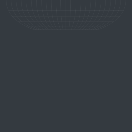
SITE MAP
Accueil
A propos
Expériences
News
Destinations
Contact
CONTACTEZ-NOUS
+3224302479
+32479666160
taguy.w@travel-experts.be
LICENSE A5722
IATA
CONDITIONS GÉNÉRALES D'UTILISATION
2026 ODYSIGHT© DESIGNED AND POWERED BY
WIBICOM