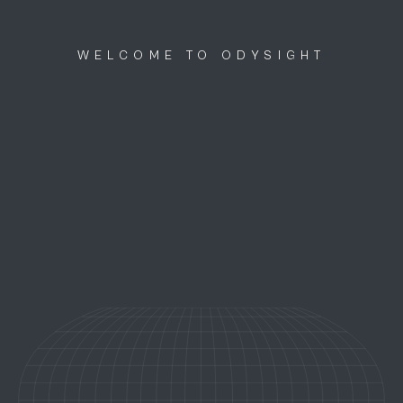
Discutons ensemble
menu
WELCOME TO ODYSIGHT
odysight.
INSCRIVEZ-VOUS À NOTRE NEWSLETTER
J'accepte que Odysight traite mes données personnelles (
politique de
confidentialité
)
NOS RÉSEAUX SOCIAUX